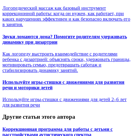
Логопедический массаж как базовый инструмент
коррекционной работы: когда он нужен, как работает, при
каких нарушениях эффективен и как безопасно включать его
в занятия.
Звуки ломаются дома? Помогите родителям удерживать
динамику при дизартрии
Как логопеду выстроить взаимодействие с родителями
ребенка с дизартрией: объяснять сроки, удерживать границы,
мотивировать семью, предотвращать саботаж и
стабилизировать динамику занятий.
Используйте игры-стишки с движениями для развития
речи и моторики детей
Используйте игры-стишки с движениями для детей 2–6 лет
для развития речи
Другие статьи этого автора
Коррекционная программа для работы с детьми с
расстройствами аутистического спектра