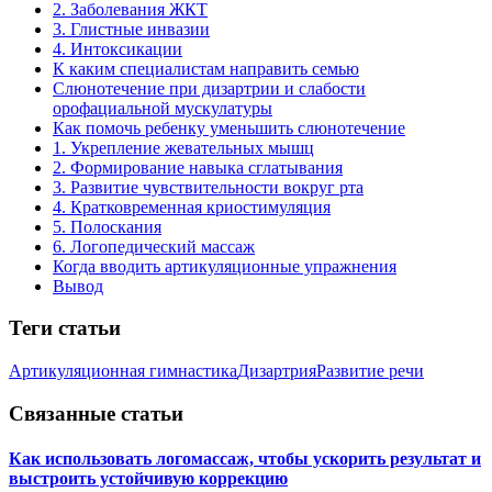
2. Заболевания ЖКТ
3. Глистные инвазии
4. Интоксикации
К каким специалистам направить семью
Слюнотечение при дизартрии и слабости
орофациальной мускулатуры
Как помочь ребенку уменьшить слюнотечение
1. Укрепление жевательных мышц
2. Формирование навыка сглатывания
3. Развитие чувствительности вокруг рта
4. Кратковременная криостимуляция
5. Полоскания
6. Логопедический массаж
Когда вводить артикуляционные упражнения
Вывод
Теги статьи
Артикуляционная гимнастика
Дизартрия
Развитие речи
Связанные статьи
Как использовать логомассаж, чтобы ускорить результат и
выстроить устойчивую коррекцию