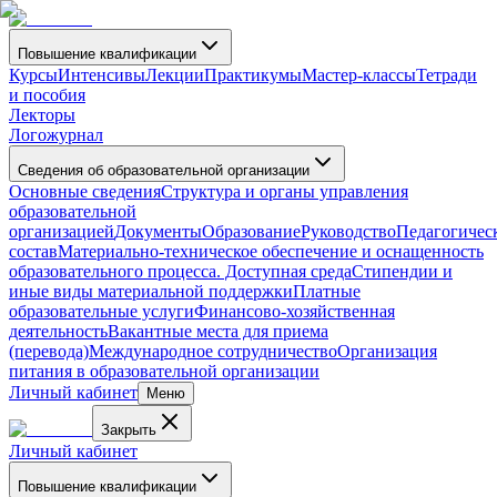
Повышение квалификации
Курсы
Интенсивы
Лекции
Практикумы
Мастер-классы
Тетради
и пособия
Лекторы
Логожурнал
Сведения об образовательной организации
Основные сведения
Структура и органы управления
образовательной
организацией
Документы
Образование
Руководство
Педагогичес
состав
Материально-техническое обеспечение и оснащенность
образовательного процесса. Доступная среда
Стипендии и
иные виды материальной поддержки
Платные
образовательные услуги
Финансово-хозяйственная
деятельность
Вакантные места для приема
(перевода)
Международное сотрудничество
Организация
питания в образовательной организации
Личный кабинет
Меню
Закрыть
Личный кабинет
Повышение квалификации