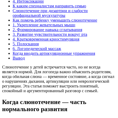
4. Интоксикации
К каким специалистам направить семью
Слюнотечение при дизартрии и слабости
орофациальной мускулатуры
Как помочь ребенку уменьшить слюнотечение
1. Укрепление жевательных мышц
2. Формирование навыка сглатывания
3. Развитие чувствительности вокруг рта
4. Кратковременная криостимуляция
5. Полоскания
6. Логопедический массаж
Когда вводить артикуляционные упражнения
Вывод
Слюнотечение у детей встречается часто, но не всегда
является нормой. Для логопеда важно объяснить родителям,
когда обильная слюна — временное состояние, а когда сигнал
о нарушениях дыхания, артикуляции или неврологической
регуляции. Эта статья поможет выстроить понятный,
спокойный и аргументированный разговор с семьей.
Когда слюнотечение — часть
нормального развития