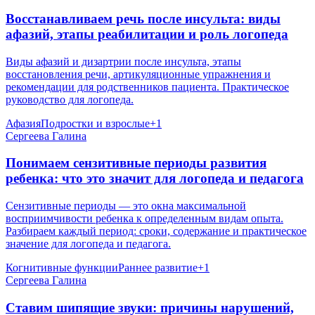
Восстанавливаем речь после инсульта: виды
афазий, этапы реабилитации и роль логопеда
Виды афазий и дизартрии после инсульта, этапы
восстановления речи, артикуляционные упражнения и
рекомендации для родственников пациента. Практическое
руководство для логопеда.
Афазия
Подростки и взрослые
+
1
Сергеева Галина
Понимаем сензитивные периоды развития
ребенка: что это значит для логопеда и педагога
Сензитивные периоды — это окна максимальной
восприимчивости ребенка к определенным видам опыта.
Разбираем каждый период: сроки, содержание и практическое
значение для логопеда и педагога.
Когнитивные функции
Раннее развитие
+
1
Сергеева Галина
Ставим шипящие звуки: причины нарушений,