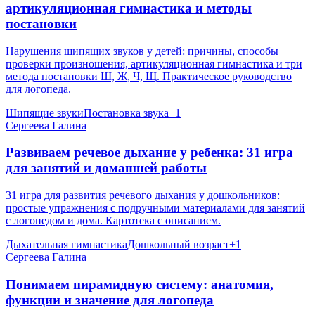
артикуляционная гимнастика и методы
постановки
Нарушения шипящих звуков у детей: причины, способы
проверки произношения, артикуляционная гимнастика и три
метода постановки Ш, Ж, Ч, Щ. Практическое руководство
для логопеда.
Шипящие звуки
Постановка звука
+
1
Сергеева Галина
Развиваем речевое дыхание у ребенка: 31 игра
для занятий и домашней работы
31 игра для развития речевого дыхания у дошкольников:
простые упражнения с подручными материалами для занятий
с логопедом и дома. Картотека с описанием.
Дыхательная гимнастика
Дошкольный возраст
+
1
Сергеева Галина
Понимаем пирамидную систему: анатомия,
функции и значение для логопеда