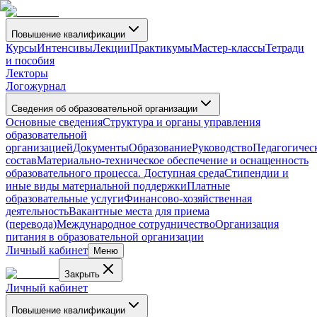
Повышение квалификации
Курсы
Интенсивы
Лекции
Практикумы
Мастер-классы
Тетради
и пособия
Лекторы
Логожурнал
Сведения об образовательной организации
Основные сведения
Структура и органы управления
образовательной
организацией
Документы
Образование
Руководство
Педагогичес
состав
Материально-техническое обеспечение и оснащенность
образовательного процесса. Доступная среда
Стипендии и
иные виды материальной поддержки
Платные
образовательные услуги
Финансово-хозяйственная
деятельность
Вакантные места для приема
(перевода)
Международное сотрудничество
Организация
питания в образовательной организации
Личный кабинет
Меню
Закрыть
Личный кабинет
Повышение квалификации