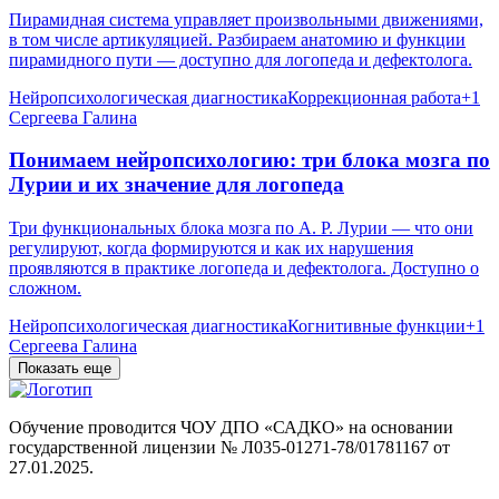
Пирамидная система управляет произвольными движениями,
в том числе артикуляцией. Разбираем анатомию и функции
пирамидного пути — доступно для логопеда и дефектолога.
Нейропсихологическая диагностика
Коррекционная работа
+
1
Сергеева Галина
Понимаем нейропсихологию: три блока мозга по
Лурии и их значение для логопеда
Три функциональных блока мозга по А. Р. Лурии — что они
регулируют, когда формируются и как их нарушения
проявляются в практике логопеда и дефектолога. Доступно о
сложном.
Нейропсихологическая диагностика
Когнитивные функции
+
1
Сергеева Галина
Показать еще
Обучение проводится ЧОУ ДПО «САДКО» на основании
государственной лицензии № Л035-01271-78/01781167 от
27.01.2025.