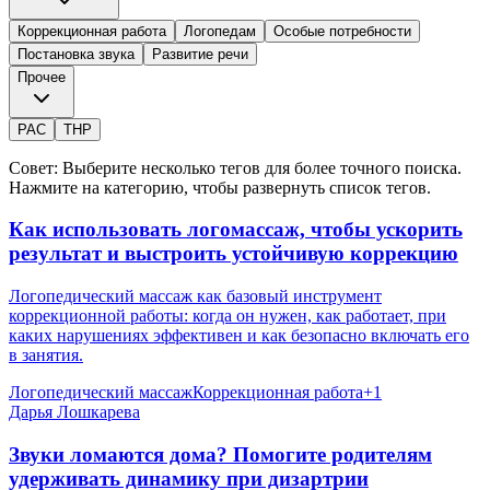
Коррекционная работа
Логопедам
Особые потребности
Постановка звука
Развитие речи
Прочее
РАС
ТНР
Совет:
Выберите несколько тегов для более точного поиска.
Нажмите на категорию, чтобы развернуть список тегов.
Как использовать логомассаж, чтобы ускорить
результат и выстроить устойчивую коррекцию
Логопедический массаж как базовый инструмент
коррекционной работы: когда он нужен, как работает, при
каких нарушениях эффективен и как безопасно включать его
в занятия.
Логопедический массаж
Коррекционная работа
+
1
Дарья Лошкарева
Звуки ломаются дома? Помогите родителям
удерживать динамику при дизартрии