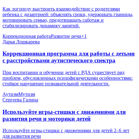
Как логопеду выстроить взаимодействие с родителями
ребенка с дизартрией: объяснять сроки, удерживать границы,
мотивировать семью, предотвращать саботаж и
стабилизировать динамику занятий.
Коррекционная работа
Развитие речи
+
1
Дарья Лошкарева
Коррекционная программа для работы с детьми
с расстройствами аутистического спектра
При воспитании и обучении детей с РДА существует ряд
проблем, обусловленных психофизическими особенностями:
стойкое нарушение познавательной деятельности.
Аутизм
Мутизм
Сергеева Галина
Используйте игры-стишки с движениями для
развития речи и моторики детей
Используйте игры-стишки с движениями для детей 2–6 лет
для развития речи