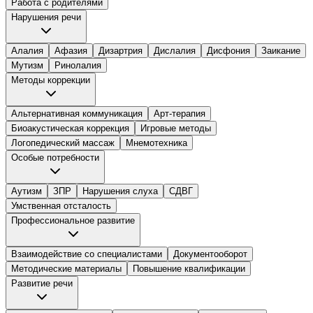
Работа с родителями
Нарушения речи
Алалия
Афазия
Дизартрия
Дислалия
Дисфония
Заикание
Мутизм
Ринолалия
Методы коррекции
Альтернативная коммуникация
Арт-терапия
Биоакустическая коррекция
Игровые методы
Логопедический массаж
Мнемотехника
Особые потребности
Аутизм
ЗПР
Нарушения слуха
СДВГ
Умственная отсталость
Профессиональное развитие
Взаимодействие со специалистами
Документооборот
Методические материалы
Повышение квалификации
Развитие речи