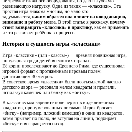
не требуют сложного оборудования, но дают глубокую
развивающую нагрузку. Одна из таких — «классики». Эта
простая игра знакома многим, но мало кто
задумывается,
каким образом она влияет на координацию,
внимание и работу мозга
. В этой статье я расскажу,
почему
стоит возвращать «классики» в практику
, как её применять
и что развивает ребёнок в процессе.
История и сущность игры «классики»
Игра «классики» (или «классы») — древняя подвижная игра,
популярная среди детей во многих странах.
Её корни прослеживают до Древнего Рима, где существовал
игровой формат с протяжённым игровым полем,
достигающим 30 метров.
В советское время «классики» были неотъемлемой частью
детского двора — рисовали мелом квадраты и прыгали,
используя камешек или банку как «битку».
В классическом варианте поле чертят в виде линейных
квадратов, пронумерованных числами. Игрок бросает
«битку» (например, плоский камешек) в один из квадратов,
затем прыгает по полю, не вступая на линии, подбирает
«битку» и возвращается назад.