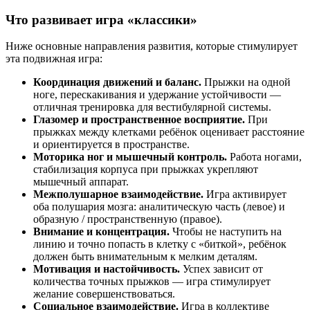
Что развивает игра «классики»
Ниже основные направления развития, которые стимулирует
эта подвижная игра:
Координация движений и баланс.
Прыжки на одной
ноге, перескакивания и удержание устойчивости —
отличная тренировка для вестибулярной системы.
Глазомер и пространственное восприятие.
При
прыжках между клетками ребёнок оценивает расстояние
и ориентируется в пространстве.
Моторика ног и мышечный контроль.
Работа ногами,
стабилизация корпуса при прыжках укрепляют
мышечный аппарат.
Межполушарное взаимодействие.
Игра активирует
оба полушария мозга: аналитическую часть (левое) и
образную / пространственную (правое).
Внимание и концентрация.
Чтобы не наступить на
линию и точно попасть в клетку с «биткой», ребёнок
должен быть внимательным к мелким деталям.
Мотивация и настойчивость.
Успех зависит от
количества точных прыжков — игра стимулирует
желание совершенствоваться.
Социальное взаимодействие.
Игра в коллективе