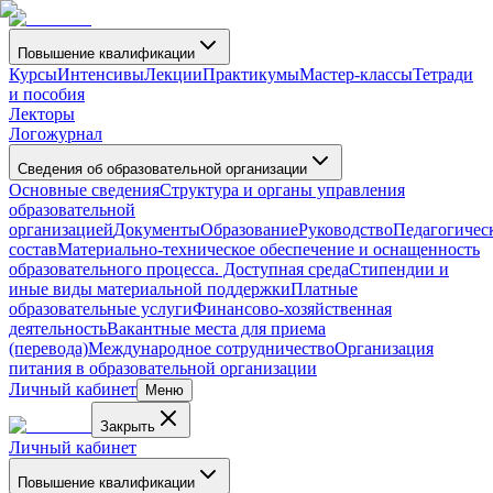
Повышение квалификации
Курсы
Интенсивы
Лекции
Практикумы
Мастер-классы
Тетради
и пособия
Лекторы
Логожурнал
Сведения об образовательной организации
Основные сведения
Структура и органы управления
образовательной
организацией
Документы
Образование
Руководство
Педагогичес
состав
Материально-техническое обеспечение и оснащенность
образовательного процесса. Доступная среда
Стипендии и
иные виды материальной поддержки
Платные
образовательные услуги
Финансово-хозяйственная
деятельность
Вакантные места для приема
(перевода)
Международное сотрудничество
Организация
питания в образовательной организации
Личный кабинет
Меню
Закрыть
Личный кабинет
Повышение квалификации