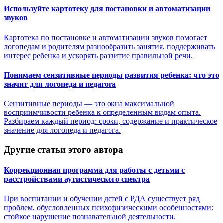
Используйте картотеку для постановки и автоматизации
звуков
Картотека по постановке и автоматизации звуков помогает
логопедам и родителям разнообразить занятия, поддерживать
интерес ребенка и ускорять развитие правильной речи.
Понимаем сензитивные периоды развития ребенка: что это
значит для логопеда и педагога
Сензитивные периоды — это окна максимальной
восприимчивости ребенка к определенным видам опыта.
Разбираем каждый период: сроки, содержание и практическое
значение для логопеда и педагога.
Другие статьи этого автора
Коррекционная программа для работы с детьми с
расстройствами аутистического спектра
При воспитании и обучении детей с РДА существует ряд
проблем, обусловленных психофизическими особенностями:
стойкое нарушение познавательной деятельности.