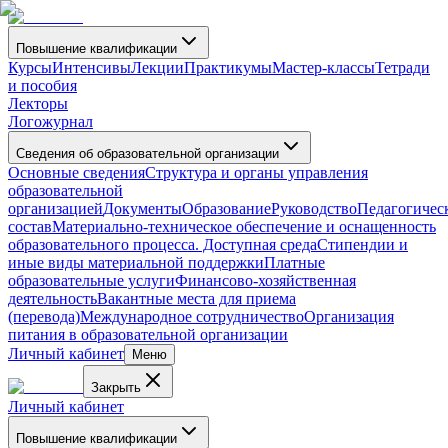
Повышение квалификации
Курсы
Интенсивы
Лекции
Практикумы
Мастер-классы
Тетради
и пособия
Лекторы
Логожурнал
Сведения об образовательной организации
Основные сведения
Структура и органы управления
образовательной
организацией
Документы
Образование
Руководство
Педагогичес
состав
Материально-техническое обеспечение и оснащенность
образовательного процесса. Доступная среда
Стипендии и
иные виды материальной поддержки
Платные
образовательные услуги
Финансово-хозяйственная
деятельность
Вакантные места для приема
(перевода)
Международное сотрудничество
Организация
питания в образовательной организации
Личный кабинет
Меню
Закрыть
Личный кабинет
Повышение квалификации