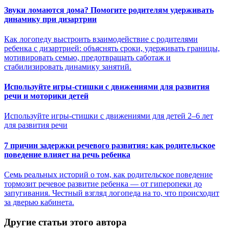
Звуки ломаются дома? Помогите родителям удерживать
динамику при дизартрии
Как логопеду выстроить взаимодействие с родителями
ребенка с дизартрией: объяснять сроки, удерживать границы,
мотивировать семью, предотвращать саботаж и
стабилизировать динамику занятий.
Используйте игры-стишки с движениями для развития
речи и моторики детей
Используйте игры-стишки с движениями для детей 2–6 лет
для развития речи
7 причин задержки речевого развития: как родительское
поведение влияет на речь ребенка
Семь реальных историй о том, как родительское поведение
тормозит речевое развитие ребенка — от гиперопеки до
запугивания. Честный взгляд логопеда на то, что происходит
за дверью кабинета.
Другие статьи этого автора