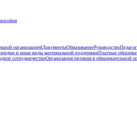
 пособия
ельной организацией
Документы
Образование
Руководство
Педагог
пендии и иные виды материальной поддержки
Платные образова
дное сотрудничество
Организация питания в образовательной о