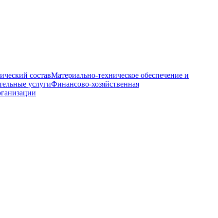
ический состав
Материально-техническое обеспечение и
тельные услуги
Финансово-хозяйственная
рганизации