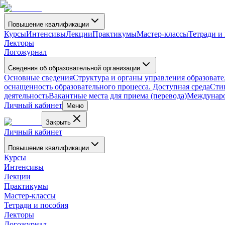
Повышение квалификации
Курсы
Интенсивы
Лекции
Практикумы
Мастер-классы
Тетради и
Лекторы
Логожурнал
Сведения об образовательной организации
Основные сведения
Структура и органы управления образоват
оснащенность образовательного процесса. Доступная среда
Сти
деятельность
Вакантные места для приема (перевода)
Междунаро
Личный кабинет
Меню
Закрыть
Личный кабинет
Повышение квалификации
Курсы
Интенсивы
Лекции
Практикумы
Мастер-классы
Тетради и пособия
Лекторы
Логожурнал