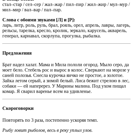
стал–стар / сел–сер / жал–жар / пил–пир / жил–жир / мул–мур /
мил–мир / вал–вар / пал–пар.
Слова с обоими звуками [Л] и [Р]:
ларь, литр, роль, руль, брал, рояль, орел, апрель, лавры, лагерь,
рельсы, тарелка, кресло, кролик, зеркало, карусель, акварель,
генерал, карнавал, скорлупа, прогулка, рыбалка.
Предложения
Брат надел халат. Мама и Мила пололи огород. Мыло серо, да
моет бело. Стебель рос и вырос в колос. Сверкают на морозе у
саней полозья. Снесла курочка яичко не простое, а золотое.
Зайка летом серый, а зимой белый. Лиса бежит стрелою в лес,
собаки — ей наперерез. У Марины малина. Под ухом пищал
комар. Я сварил варенье всем на удивленье.
Скороговорки
Повторять по 3 раза, постепенно ускоряя темп.
Рыбу ловит рыболов, весь в реку уплыл улов.