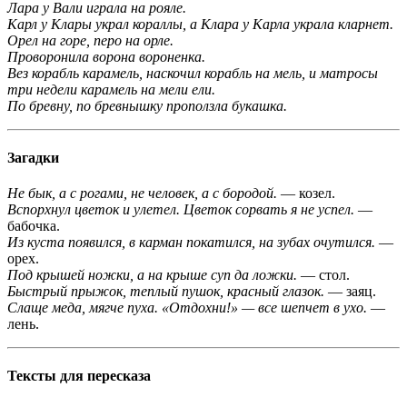
Лара у Вали играла на рояле.
Карл у Клары украл кораллы, а Клара у Карла украла кларнет.
Орел на горе, перо на орле.
Проворонила ворона вороненка.
Вез корабль карамель, наскочил корабль на мель, и матросы
три недели карамель на мели ели.
По бревну, по бревнышку проползла букашка.
Загадки
Не бык, а с рогами, не человек, а с бородой.
— козел.
Вспорхнул цветок и улетел. Цветок сорвать я не успел.
—
бабочка.
Из куста появился, в карман покатился, на зубах очутился.
—
орех.
Под крышей ножки, а на крыше суп да ложки.
— стол.
Быстрый прыжок, теплый пушок, красный глазок.
— заяц.
Слаще меда, мягче пуха. «Отдохни!» — все шепчет в ухо.
—
лень.
Тексты для пересказа