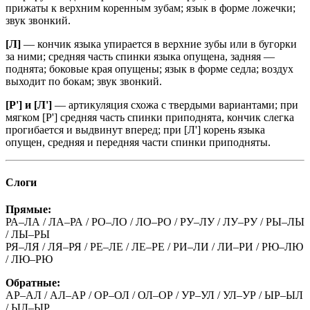
прижаты к верхним коренным зубам; язык в форме ложечки;
звук звонкий.
[Л]
— кончик языка упирается в верхние зубы или в бугорки
за ними; средняя часть спинки языка опущена, задняя —
поднята; боковые края опущены; язык в форме седла; воздух
выходит по бокам; звук звонкий.
[Р'] и [Л']
— артикуляция схожа с твердыми вариантами; при
мягком [Р'] средняя часть спинки приподнята, кончик слегка
прогибается и выдвинут вперед; при [Л'] корень языка
опущен, средняя и передняя части спинки приподняты.
Слоги
Прямые:
РА–ЛА / ЛА–РА / РО–ЛО / ЛО–РО / РУ–ЛУ / ЛУ–РУ / РЫ–ЛЫ
/ ЛЫ–РЫ
РЯ–ЛЯ / ЛЯ–РЯ / РЕ–ЛЕ / ЛЕ–РЕ / РИ–ЛИ / ЛИ–РИ / РЮ–ЛЮ
/ ЛЮ–РЮ
Обратные:
АР–АЛ / АЛ–АР / ОР–ОЛ / ОЛ–ОР / УР–УЛ / УЛ–УР / ЫР–ЫЛ
/ ЫЛ–ЫР