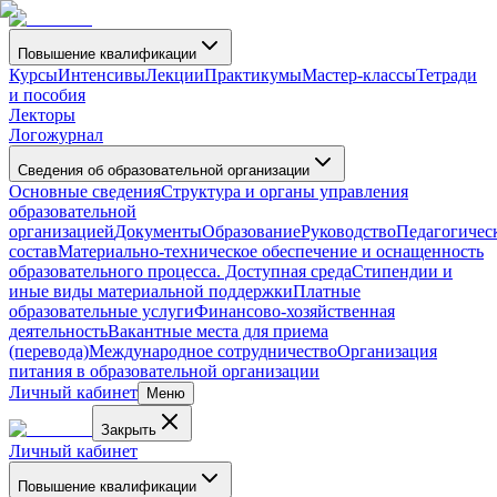
Повышение квалификации
Курсы
Интенсивы
Лекции
Практикумы
Мастер-классы
Тетради
и пособия
Лекторы
Логожурнал
Сведения об образовательной организации
Основные сведения
Структура и органы управления
образовательной
организацией
Документы
Образование
Руководство
Педагогичес
состав
Материально-техническое обеспечение и оснащенность
образовательного процесса. Доступная среда
Стипендии и
иные виды материальной поддержки
Платные
образовательные услуги
Финансово-хозяйственная
деятельность
Вакантные места для приема
(перевода)
Международное сотрудничество
Организация
питания в образовательной организации
Личный кабинет
Меню
Закрыть
Личный кабинет
Повышение квалификации