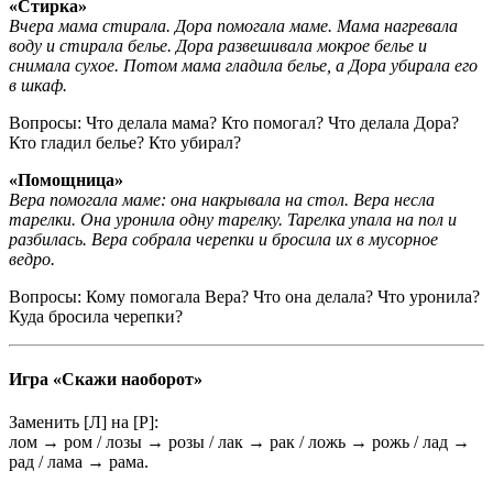
«Стирка»
Вчера мама стирала. Дора помогала маме. Мама нагревала
воду и стирала белье. Дора развешивала мокрое белье и
снимала сухое. Потом мама гладила белье, а Дора убирала его
в шкаф.
Вопросы: Что делала мама? Кто помогал? Что делала Дора?
Кто гладил белье? Кто убирал?
«Помощница»
Вера помогала маме: она накрывала на стол. Вера несла
тарелки. Она уронила одну тарелку. Тарелка упала на пол и
разбилась. Вера собрала черепки и бросила их в мусорное
ведро.
Вопросы: Кому помогала Вера? Что она делала? Что уронила?
Куда бросила черепки?
Игра «Скажи наоборот»
Заменить [Л] на [Р]:
лом → ром / лозы → розы / лак → рак / ложь → рожь / лад →
рад / лама → рама.