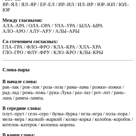
ЯР–ЯЛ / ЯЛ–ЯР / ЕР–ЕЛ / ИР–ИЛ / ИЛ–ИР / ЮР–ЮЛ / ЮЛ–
ЮР
Между гласными:
АЛА–АРА / ОЛА–ОРА / УЛА–УРА / ЫЛА–ЫРА
АЛО–АРО / АЛУ–АРУ / АЛЫ–АРЫ
Со стечением согласных:
ГЛА–ГРА / ФЛО–ФРО / КЛА–КРА / ХЛА–ХРА
ГЛО–ГРО / ФЛУ–ФРУ / КЛО–КРО / КЛЫ–КРЫ
Слова-пары
В начале слова:
рак–лак / ров–лов / роза–лоза / рама–лама / рожки–ложки /
рад–лад / рожь–ложь / рука–Лука / раз–лаз / рот–лот / рань–
лань / рампа–лампа.
В середине слова:
плут–прут / село–серо / булка–бурка / игла–игра / пола–пора /
мела–мера / жалкий–жаркий / колко–корка / колобок–коробок /
котелок–катерок / колонна–корона.
В конце слова: