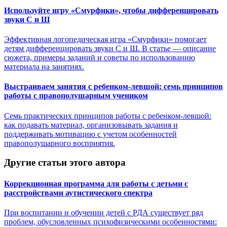
Используйте игру «Смурфики», чтобы дифференцировать
звуки С и Ш
Эффективная логопедическая игра «Смурфики» помогает
детям дифференцировать звуки С и Ш. В статье — описание
сюжета, примеры заданий и советы по использованию
материала на занятиях.
Выстраиваем занятия с ребенком-левшой: семь принципов
работы с правополушарным учеником
Семь практических принципов работы с ребенком-левшой:
как подавать материал, организовывать задания и
поддерживать мотивацию с учетом особенностей
правополушарного восприятия.
Другие статьи этого автора
Коррекционная программа для работы с детьми с
расстройствами аутистического спектра
При воспитании и обучении детей с РДА существует ряд
проблем, обусловленных психофизическими особенностями: