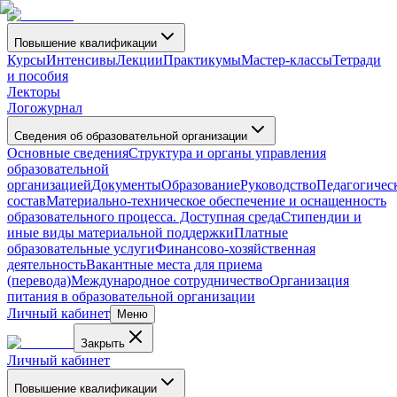
Повышение квалификации
Курсы
Интенсивы
Лекции
Практикумы
Мастер-классы
Тетради
и пособия
Лекторы
Логожурнал
Сведения об образовательной организации
Основные сведения
Структура и органы управления
образовательной
организацией
Документы
Образование
Руководство
Педагогичес
состав
Материально-техническое обеспечение и оснащенность
образовательного процесса. Доступная среда
Стипендии и
иные виды материальной поддержки
Платные
образовательные услуги
Финансово-хозяйственная
деятельность
Вакантные места для приема
(перевода)
Международное сотрудничество
Организация
питания в образовательной организации
Личный кабинет
Меню
Закрыть
Личный кабинет
Повышение квалификации