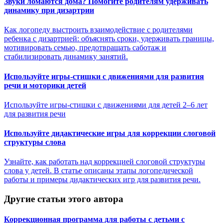
Звуки ломаются дома? Помогите родителям удерживать
динамику при дизартрии
Как логопеду выстроить взаимодействие с родителями
ребенка с дизартрией: объяснять сроки, удерживать границы,
мотивировать семью, предотвращать саботаж и
стабилизировать динамику занятий.
Используйте игры-стишки с движениями для развития
речи и моторики детей
Используйте игры-стишки с движениями для детей 2–6 лет
для развития речи
Используйте дидактические игры для коррекции слоговой
структуры слова
Узнайте, как работать над коррекцией слоговой структуры
слова у детей. В статье описаны этапы логопедической
работы и примеры дидактических игр для развития речи.
Другие статьи этого автора
Коррекционная программа для работы с детьми с