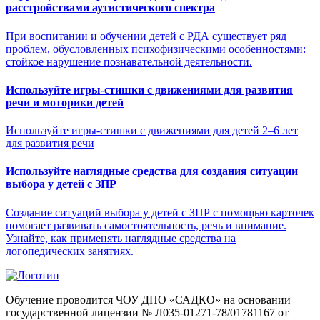
расстройствами аутистического спектра
При воспитании и обучении детей с РДА существует ряд
проблем, обусловленных психофизическими особенностями:
стойкое нарушение познавательной деятельности.
Используйте игры-стишки с движениями для развития
речи и моторики детей
Используйте игры-стишки с движениями для детей 2–6 лет
для развития речи
Используйте наглядные средства для создания ситуации
выбора у детей с ЗПР
Создание ситуаций выбора у детей с ЗПР с помощью карточек
помогает развивать самостоятельность, речь и внимание.
Узнайте, как применять наглядные средства на
логопедических занятиях.
Обучение проводится ЧОУ ДПО «САДКО» на основании
государственной лицензии № Л035-01271-78/01781167 от