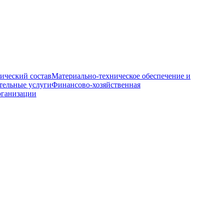
ический состав
Материально-техническое обеспечение и
тельные услуги
Финансово-хозяйственная
рганизации