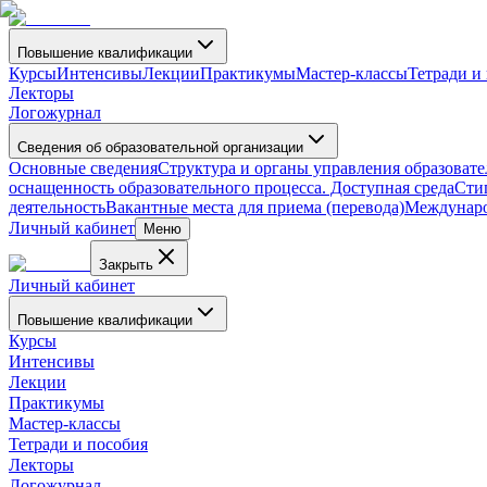
Повышение квалификации
Курсы
Интенсивы
Лекции
Практикумы
Мастер-классы
Тетради и
Лекторы
Логожурнал
Сведения об образовательной организации
Основные сведения
Структура и органы управления образоват
оснащенность образовательного процесса. Доступная среда
Сти
деятельность
Вакантные места для приема (перевода)
Междунаро
Личный кабинет
Меню
Закрыть
Личный кабинет
Повышение квалификации
Курсы
Интенсивы
Лекции
Практикумы
Мастер-классы
Тетради и пособия
Лекторы
Логожурнал