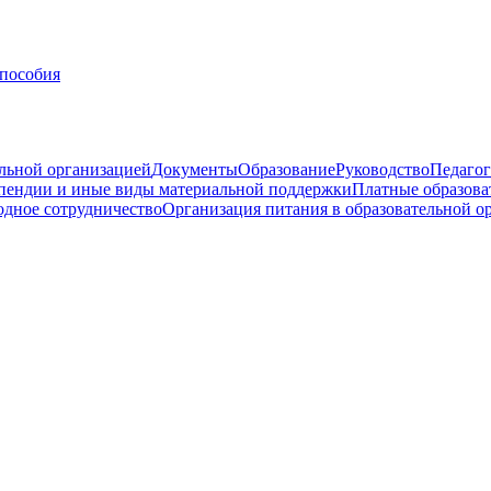
 пособия
ельной организацией
Документы
Образование
Руководство
Педагог
пендии и иные виды материальной поддержки
Платные образова
дное сотрудничество
Организация питания в образовательной о